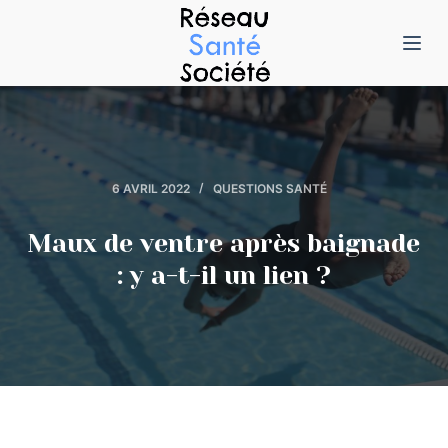
P
a
s
s
e
r
6 AVRIL 2022
QUESTIONS SANTÉ
a
u
Maux de ventre après baignade
c
: y a-t-il un lien ?
o
n
t
e
n
u