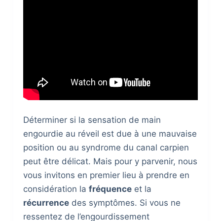
Déterminer si la sensation de main
engourdie au réveil est due à une mauvaise
position ou au syndrome du canal carpien
peut être délicat. Mais pour y parvenir, nous
vous invitons en premier lieu à prendre en
considération la
fréquence
et la
récurrence
des symptômes. Si vous ne
ressentez de l’engourdissement