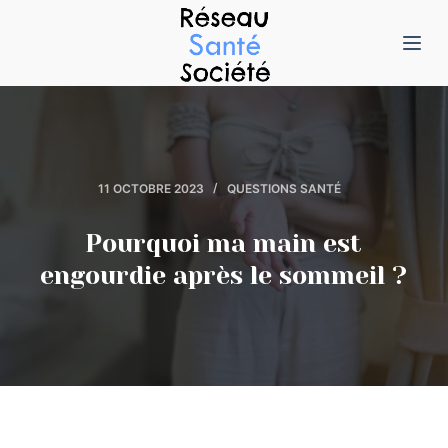
P
a
s
s
e
r
11 OCTOBRE 2023
QUESTIONS SANTÉ
a
u
Pourquoi ma main est
c
engourdie après le sommeil ?
o
n
t
e
n
u