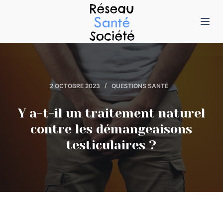
P
a
s
s
e
r
2 OCTOBRE 2023
QUESTIONS SANTÉ
a
u
Y a-t-il un traitement naturel
c
contre les démangeaisons
o
testiculaires ?
n
t
e
n
u