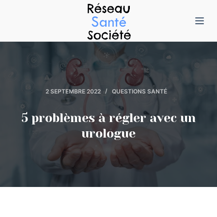
P
a
s
s
e
r
2 SEPTEMBRE 2022
QUESTIONS SANTÉ
a
u
5 problèmes à régler avec un
c
urologue
o
n
t
e
n
u