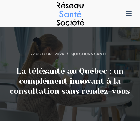
P
a
s
s
e
r
22 OCTOBRE 2024
QUESTIONS SANTÉ
a
u
La télésanté au Québec : un
c
complément innovant à la
o
consultation sans rendez-vous
n
t
e
n
u