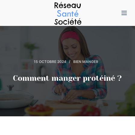
P
a
s
s
e
r
a
15 OCTOBRE 2024
BIEN MANGER
u
c
Comment manger protéiné ?
o
n
t
e
n
u