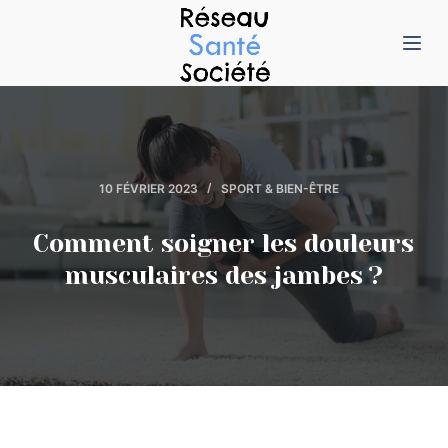
P
a
s
s
e
r
10 FÉVRIER 2023
SPORT & BIEN-ÊTRE
a
u
Comment soigner les douleurs
c
musculaires des jambes ?
o
n
t
e
n
u