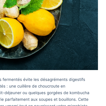
ts fermentés évite les désagréments digestifs
tés : une cuillère de choucroute en
tit-déjeuner ou quelques gorgées de kombucha
rie parfaitement aux soupes et bouillons. Cette
rs umami tout en nourrissant votre microbiote.