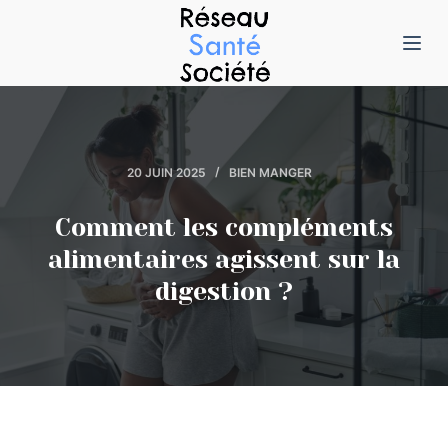
P
a
s
s
e
r
20 JUIN 2025
BIEN MANGER
a
u
Comment les compléments
c
alimentaires agissent sur la
o
digestion ?
n
t
e
n
u