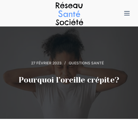
P
a
s
s
e
r
a
27 FÉVRIER 2023
QUESTIONS SANTÉ
u
c
Pourquoi l’oreille crépite?
o
n
t
e
n
u