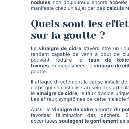
nodules
non douloureux encore appelés des
manifeste chez un sujet par des
calculs 
Quels sont les effe
sur la goutte ?
Le
vinaigre de cidre
s’avère être un liqu
rendent capable de venir à bout de plu
pouvant réduire le
taux de toxic
toxines
emmagasinées, le
vinaigre de ci
goutte.
Il attaque directement la cause initiale de
corps qui se cristallise au sein des artic
le
vinaigre de cidre
, le taux d’acide uriqu
Les affreux symptômes de cette maladie fi
Aussi, le
vinaigre de cidre
apporte du
po
favoriser l’élimination des déchets.
accentuées
soulagent le gonflement
ains