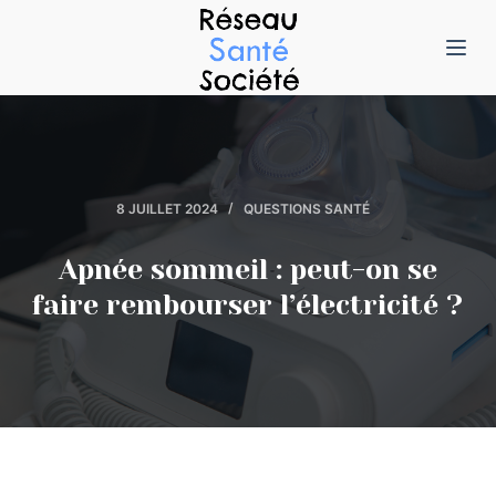
P
a
s
s
e
r
8 JUILLET 2024
QUESTIONS SANTÉ
a
u
Apnée sommeil : peut-on se
c
faire rembourser l’électricité ?
o
n
t
e
n
u