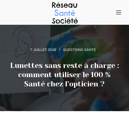
P
a
s
s
e
r
7 JUILLET 2026
QUESTIONS SANTÉ
a
u
Lunettes sans reste à charge :
c
comment utiliser le 100 %
o
Santé chez l’opticien ?
n
t
e
n
u