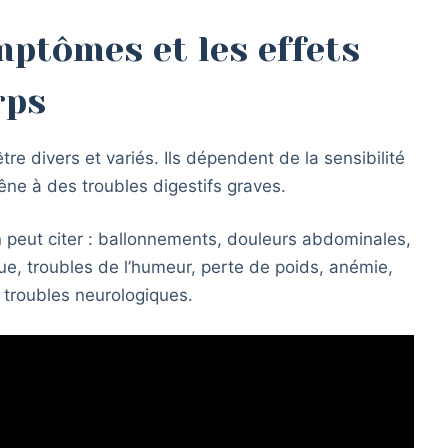
ptômes et les effets
rps
tre divers et variés. Ils dépendent de la sensibilité
gêne à des troubles digestifs graves.
 peut citer : ballonnements, douleurs abdominales,
gue, troubles de l’humeur, perte de poids, anémie,
troubles neurologiques.