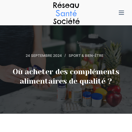
P
a
s
s
e
r
24 SEPTEMBRE 2024
SPORT & BIEN-ÊTRE
a
u
Où acheter des compléments
c
alimentaires de qualité ?
o
n
t
e
n
u