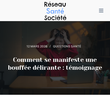
P
a
s
s
e
r
12 MARS 2026
QUESTIONS SANTÉ
a
u
Comment se manifeste une
c
bouffée délirante : témoignage
o
n
t
e
n
u