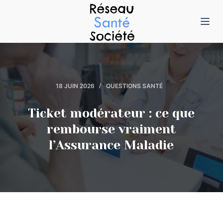
P
a
s
s
e
r
18 JUIN 2026
QUESTIONS SANTÉ
a
u
Ticket modérateur : ce que
c
rembourse vraiment
o
l’Assurance Maladie
n
t
e
n
u